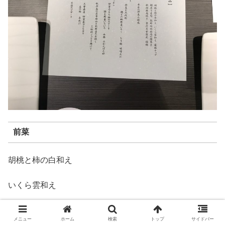
前菜
胡桃と柿の白和え
いくら雲和え
蓮根チップ
メニュー
ホーム
検索
トップ
サイドバー