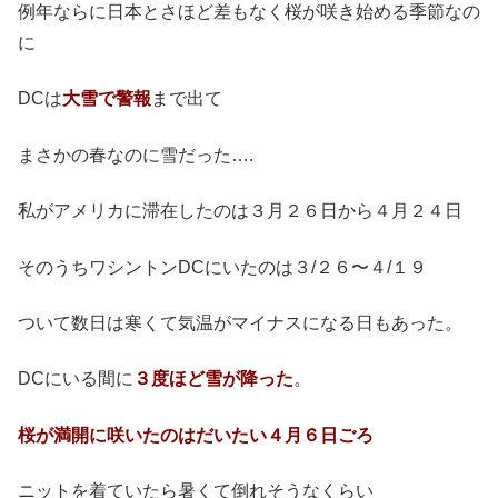
例年ならに日本とさほど差もなく桜が咲き始める季節なの
に
DCは
大雪で警報
まで出て
まさかの春なのに雪だった….
私がアメリカに滞在したのは３月２６日から４月２４日
そのうちワシントンDCにいたのは３/２６〜４/１９
ついて数日は寒くて気温がマイナスになる日もあった。
DCにいる間に
３度ほど雪が降った
。
桜が満開に咲いたのはだいたい４月６日ごろ
ニットを着ていたら暑くて倒れそうなくらい