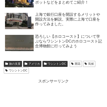
ポットなどをまとめてご紹介！
上海で銀行口座を開設するメリットや
開設方法を解説。実際に上海で口座を
作ってみました。
恐ろしい【ホロコースト】について学
ぶならワシントンDCのホロコースト記
念博物館に行ってみよう
旅の支度
アメリカ
ワシントンDC
開花
気候
ワシントンDC
スポンサーリンク