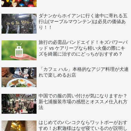
ダナンからホイアンに行く途中に寄れる五
行山(マーブルマウンテン)は必見の価値あ
り！！
旅行の必需品バンドエイド！キズパワーパ
ッド vs ケアリーブなら軽い火傷の際にキ
ズを綺麗に治すのにどっちがおすすめ？
「カフェ ハル」本格的なアジア料理が犬連
れで楽しめるお店
中国での服の買い付けが気になりますか？
新七浦服装市場の感想とオススメ仕入れ方
法
はじめてのバンコクならワットポーがおす
すめ！お釈迦様はなぜ寝ているのが説明し