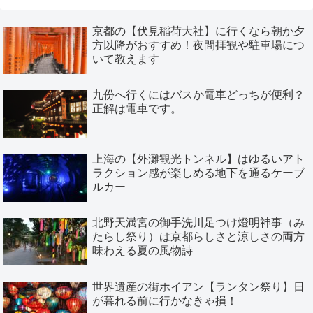
京都の【伏見稲荷大社】に行くなら朝か夕
方以降がおすすめ！夜間拝観や駐車場につ
いて教えます
九份へ行くにはバスか電車どっちが便利？
正解は電車です。
上海の【外灘観光トンネル】はゆるいアト
ラクション感が楽しめる地下を通るケーブ
ルカー
北野天満宮の御手洗川足つけ燈明神事（み
たらし祭り）は京都らしさと涼しさの両方
味わえる夏の風物詩
世界遺産の街ホイアン【ランタン祭り】日
が暮れる前に行かなきゃ損！