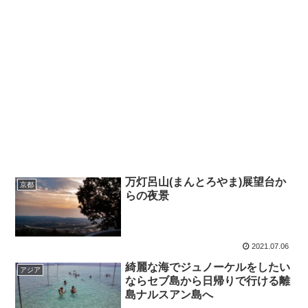
万灯呂山(まんとろやま)展望台か
京都
らの夜景
2021.07.06
綺麗な海でジュノーケルをしたい
アジア
ならセブ島から日帰りで行ける離
島ナルスアン島へ