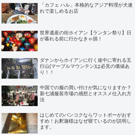
「カフェ ハル」本格的なアジア料理が犬連
れで楽しめるお店
世界遺産の街ホイアン【ランタン祭り】日
が暮れる前に行かなきゃ損！
ダナンからホイアンに行く途中に寄れる五
行山(マーブルマウンテン)は必見の価値あ
り！！
中国での服の買い付けが気になりますか？
新七浦服装市場の感想とオススメ仕入れ方
法
はじめてのバンコクならワットポーがおす
すめ！お釈迦様はなぜ寝ているのが説明し
ます。