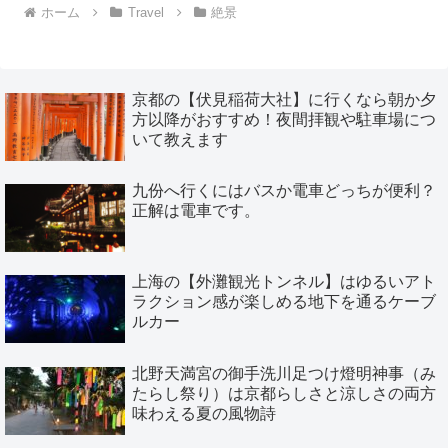
ホーム
Travel
絶景
京都の【伏見稲荷大社】に行くなら朝か夕
方以降がおすすめ！夜間拝観や駐車場につ
いて教えます
九份へ行くにはバスか電車どっちが便利？
正解は電車です。
上海の【外灘観光トンネル】はゆるいアト
ラクション感が楽しめる地下を通るケーブ
ルカー
北野天満宮の御手洗川足つけ燈明神事（み
たらし祭り）は京都らしさと涼しさの両方
味わえる夏の風物詩