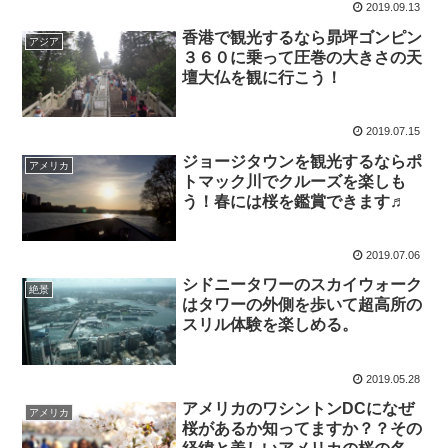
2019.09.13
香港で観光するなら昴坪ゴンピン
アジア
３６０に乗って圧巻の大きさの天
壇大仏を観に行こう！
2019.07.15
ジョージタウンを観光するならポ
アメリカ
トマック川でクルーズを楽しも
う！春には桜を鑑賞できます♬
2019.07.06
シドニータワーのスカイウォーク
絶景
はタワーの外側を歩いて超高所の
スリル体験を楽しめる。
2019.05.28
アメリカのワシントンDCになぜ
アメリカ
桜があるか知ってますか？？その