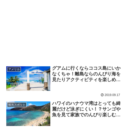
グアムに行くならココス島にいか
アメリカ
なくちゃ！離島ならのんびり海を
見たりアクティビティを楽しめ
る！
2019.09.17
ハワイのハナウマ湾はとっても綺
観光スポット
麗だけど泳ぎにくい！？サンゴや
魚を見て家族でのんびり楽しむビ
ーチ♫