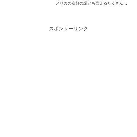
メリカの友好の証とも言えるたくさんの
物語がありました。是非これを読んでか
ら観に行ってもらえたらさらに楽しめる
のではないかと思います。桜の見所と全
米桜祭りについてもご紹介します。
スポンサーリンク