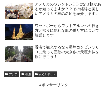
アメリカのワシントンDCになぜ桜があ
るか知ってますか？？その経緯と美し
いアメリカの桜の名所を紹介します。
ワットポーからワットアルンへの行き
方と帰りに便利な船の乗り方について
解説します。
香港で観光するなら昴坪ゴンピン３６
０に乗って圧巻の大きさの天壇大仏を
観に行こう！
アジア
香港
観光スポット
スポンサーリンク