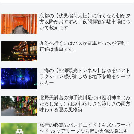
京都の【伏見稲荷大社】に行くなら朝か夕
方以降がおすすめ！夜間拝観や駐車場につ
いて教えます
九份へ行くにはバスか電車どっちが便利？
正解は電車です。
上海の【外灘観光トンネル】はゆるいアト
ラクション感が楽しめる地下を通るケーブ
ルカー
北野天満宮の御手洗川足つけ燈明神事（み
たらし祭り）は京都らしさと涼しさの両方
味わえる夏の風物詩
旅行の必需品バンドエイド！キズパワーパ
ッド vs ケアリーブなら軽い火傷の際にキ