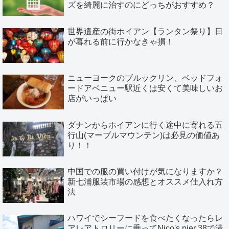
ズを綺麗に治すのにどっちがおすすめ？
世界遺産の街ホイアン【ランタン祭り】日
が暮れる前に行かなきゃ損！
ニューヨークのブルックリン、ベッドフォ
ードアベニュー駅近くは安くて美味しいお
店がいっぱい
ダナンからホイアンに行く途中に寄れる五
行山(マーブルマウンテン)は必見の価値あ
り！！
中国での服の買い付けが気になりますか？
新七浦服装市場の感想とオススメ仕入れ方
法
ハワイでシーフードを食べたくなったらレ
アレアトロリーに乗ってNico's pier 38で港