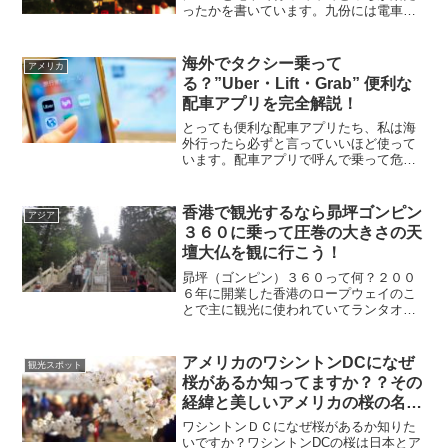
ったかを書いています。九份には電車で
行くのがオススメです。参考にしてみて
くださいね。
海外でタクシー乗って
アメリカ
る？”Uber・Lift・Grab” 便利な
配車アプリを完全解説！
とっても便利な配車アプリたち、私は海
外行ったら必ずと言っていいほど使って
います。配車アプリで呼んで乗って危険
な目にあったことはまだ一度もありませ
ん。中国で乗った流しのタクシーが一番
怖かったです。笑配車アプリをまだ使っ
香港で観光するなら昴坪ゴンピン
アジア
ていない人にぜひ知っても...
３６０に乗って圧巻の大きさの天
壇大仏を観に行こう！
昴坪（ゴンピン）３６０って何？２００
６年に開業した香港のロープウェイのこ
とで主に観光に使われていてランタオ島
の東涌と昴坪を繋いでいます。昴坪３６
０へのアクセス方法昴坪３６０香港国際
空港からMTRで東涌（トンチョン）駅ま
アメリカのワシントンDCになぜ
観光スポット
で行きます。電車は５分...
桜があるか知ってますか？？その
経緯と美しいアメリカの桜の名所
を紹介します。
ワシントンＤＣになぜ桜があるか知りた
いですか？ワシントンDCの桜は日本とア