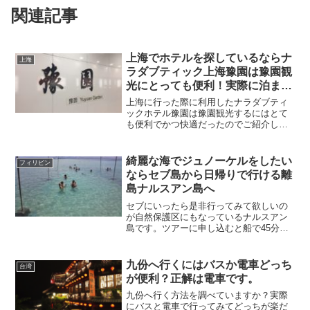
関連記事
上海でホテルを探しているならナ
上海
ラダブティック上海豫園は豫園観
光にとっても便利！実際に泊まっ
てみました。
上海に行った際に利用したナラダブティ
ックホテル豫園は豫園観光するにはとて
も便利でかつ快適だったのでご紹介した
いと思います。
綺麗な海でジュノーケルをしたい
フィリピン
ならセブ島から日帰りで行ける離
島ナルスアン島へ
セブにいったら是非行ってみて欲しいの
が自然保護区にもなっているナルスアン
島です。ツアーに申し込むと船で45分ほ
どで行けて日帰りで楽しめます。シュノ
ーケリングが好きな人におすすめのスポ
ットです。
九份へ行くにはバスか電車どっち
台湾
が便利？正解は電車です。
九份へ行く方法を調べていますか？実際
にバスと電車で行ってみてどっちが楽だ