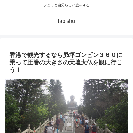
シュッと自分らしい旅をする
tabishu
香港で観光するなら昴坪ゴンピン３６０に
乗って圧巻の大きさの天壇大仏を観に行こ
う！
アジア