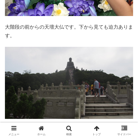
大階段の前からの天壇大仏です。下から見ても迫力ありま
す。
メニュー
ホーム
検索
トップ
サイドバー
中間地点からの天壇大仏さん。この辺りから記念撮影して