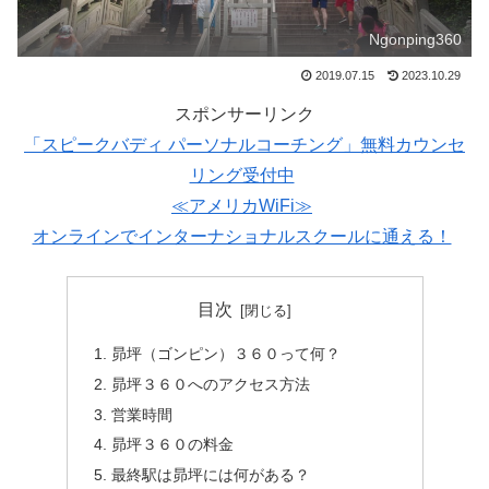
Ngonping360
2019.07.15
2023.10.29
スポンサーリンク
「スピークバディ パーソナルコーチング」無料カウンセ
リング受付中
≪アメリカWiFi≫
オンラインでインターナショナルスクールに通える！
目次
昴坪（ゴンピン）３６０って何？
昴坪３６０へのアクセス方法
営業時間
昴坪３６０の料金
最終駅は昴坪には何がある？