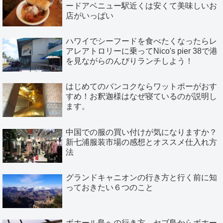
ードアベニュー駅近くは安くて美味しいお
店がいっぱい
ハワイでシーフードを食べたくなったらレ
アレアトロリーに乗ってNico's pier 38で港
を見ながらのんびりランチしよう！
はじめてのバンコクならワットポーがおす
すめ！お釈迦様はなぜ寝ているのが説明し
ます。
中国での服の買い付けが気になりますか？
新七浦服装市場の感想とオススメ仕入れ方
法
グランドキャニオンの行き方と行く前に知
っておきたい６つのこと
ボホール島への行き方。セブ島からボホー