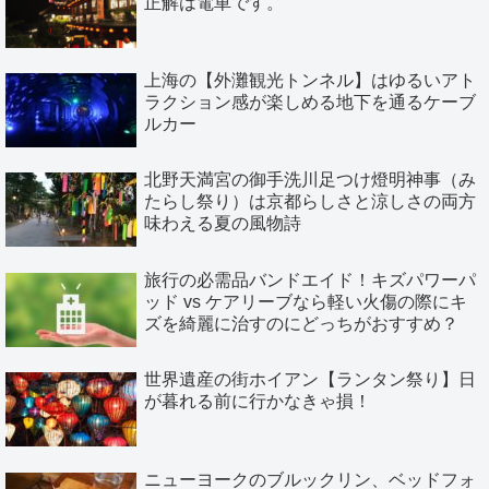
正解は電車です。
上海の【外灘観光トンネル】はゆるいアト
ラクション感が楽しめる地下を通るケーブ
ルカー
北野天満宮の御手洗川足つけ燈明神事（み
たらし祭り）は京都らしさと涼しさの両方
味わえる夏の風物詩
旅行の必需品バンドエイド！キズパワーパ
ッド vs ケアリーブなら軽い火傷の際にキ
ズを綺麗に治すのにどっちがおすすめ？
世界遺産の街ホイアン【ランタン祭り】日
が暮れる前に行かなきゃ損！
ニューヨークのブルックリン、ベッドフォ