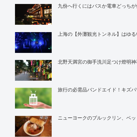
九份へ行くにはバスか電車どっちが
上海の【外灘観光トンネル】はゆる
北野天満宮の御手洗川足つけ燈明神
旅行の必需品バンドエイド！キズパ
ニューヨークのブルックリン、ベッ