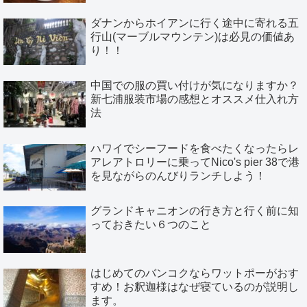
ダナンからホイアンに行く途中に寄れる五
行山(マーブルマウンテン)は必見の価値あ
り！！
中国での服の買い付けが気になりますか？
新七浦服装市場の感想とオススメ仕入れ方
法
ハワイでシーフードを食べたくなったらレ
アレアトロリーに乗ってNico's pier 38で港
を見ながらのんびりランチしよう！
グランドキャニオンの行き方と行く前に知
っておきたい６つのこと
はじめてのバンコクならワットポーがおす
すめ！お釈迦様はなぜ寝ているのが説明し
ます。