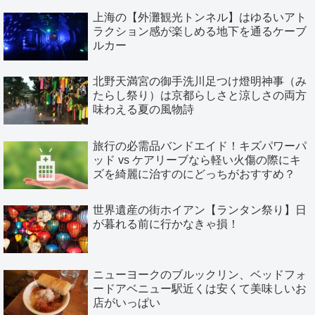
上海の【外灘観光トンネル】はゆるいアト
ラクション感が楽しめる地下を通るケーブ
ルカー
北野天満宮の御手洗川足つけ燈明神事（み
たらし祭り）は京都らしさと涼しさの両方
味わえる夏の風物詩
旅行の必需品バンドエイド！キズパワーパ
ッド vs ケアリーブなら軽い火傷の際にキ
ズを綺麗に治すのにどっちがおすすめ？
世界遺産の街ホイアン【ランタン祭り】日
が暮れる前に行かなきゃ損！
ニューヨークのブルックリン、ベッドフォ
ードアベニュー駅近くは安くて美味しいお
店がいっぱい