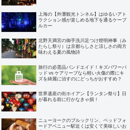
上海の【外灘観光トンネル】はゆるいアト
ラクション感が楽しめる地下を通るケーブ
ルカー
北野天満宮の御手洗川足つけ燈明神事（み
たらし祭り）は京都らしさと涼しさの両方
味わえる夏の風物詩
旅行の必需品バンドエイド！キズパワーパ
ッド vs ケアリーブなら軽い火傷の際にキ
ズを綺麗に治すのにどっちがおすすめ？
世界遺産の街ホイアン【ランタン祭り】日
が暮れる前に行かなきゃ損！
ニューヨークのブルックリン、ベッドフォ
ードアベニュー駅近くは安くて美味しいお