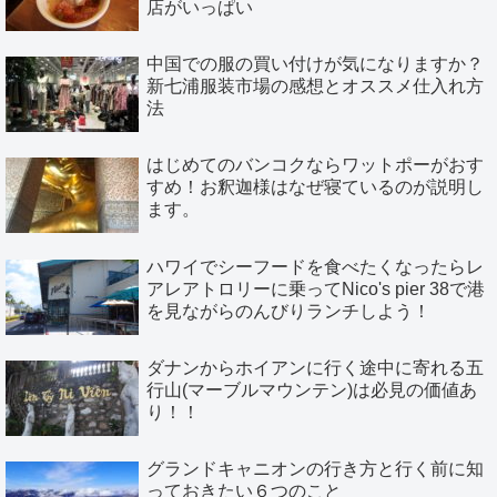
店がいっぱい
中国での服の買い付けが気になりますか？
新七浦服装市場の感想とオススメ仕入れ方
法
はじめてのバンコクならワットポーがおす
すめ！お釈迦様はなぜ寝ているのが説明し
ます。
ハワイでシーフードを食べたくなったらレ
アレアトロリーに乗ってNico's pier 38で港
を見ながらのんびりランチしよう！
ダナンからホイアンに行く途中に寄れる五
行山(マーブルマウンテン)は必見の価値あ
り！！
グランドキャニオンの行き方と行く前に知
っておきたい６つのこと