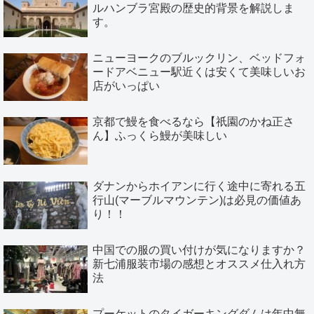
ルハンブラ宮殿の歴史的背景を解説しま
す。
ニューヨークのブルックリン、ベッドフォ
ードアベニュー駅近くは安くて美味しいお
店がいっぱい
京都で鰻を食べるなら【祇園のかね正さ
ん】ふっくら鰻が美味しい
ダナンからホイアンに行く途中に寄れる五
行山(マーブルマウンテン)は必見の価値あ
り！！
中国での服の買い付けが気になりますか？
新七浦服装市場の感想とオススメ仕入れ方
法
プーケットのタイガーキングダムは年中無