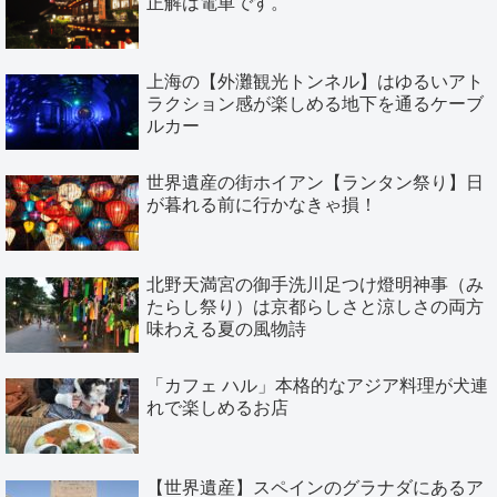
正解は電車です。
上海の【外灘観光トンネル】はゆるいアト
ラクション感が楽しめる地下を通るケーブ
ルカー
世界遺産の街ホイアン【ランタン祭り】日
が暮れる前に行かなきゃ損！
北野天満宮の御手洗川足つけ燈明神事（み
たらし祭り）は京都らしさと涼しさの両方
味わえる夏の風物詩
「カフェ ハル」本格的なアジア料理が犬連
れで楽しめるお店
【世界遺産】スペインのグラナダにあるア