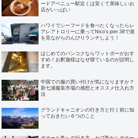
ードアベニュー駅近くは安くて美味しいお
店がいっぱい
ハワイでシーフードを食べたくなったらレ
アレアトロリーに乗ってNico's pier 38で港
を見ながらのんびりランチしよう！
はじめてのバンコクならワットポーがおす
すめ！お釈迦様はなぜ寝ているのが説明し
ます。
中国での服の買い付けが気になりますか？
新七浦服装市場の感想とオススメ仕入れ方
法
グランドキャニオンの行き方と行く前に知
っておきたい６つのこと
ボホール島への行き方。セブ島からボホー