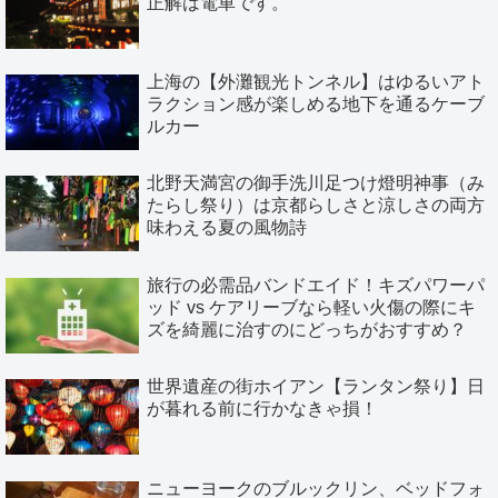
正解は電車です。
上海の【外灘観光トンネル】はゆるいアト
ラクション感が楽しめる地下を通るケーブ
ルカー
北野天満宮の御手洗川足つけ燈明神事（み
たらし祭り）は京都らしさと涼しさの両方
味わえる夏の風物詩
旅行の必需品バンドエイド！キズパワーパ
ッド vs ケアリーブなら軽い火傷の際にキ
ズを綺麗に治すのにどっちがおすすめ？
世界遺産の街ホイアン【ランタン祭り】日
が暮れる前に行かなきゃ損！
ニューヨークのブルックリン、ベッドフォ