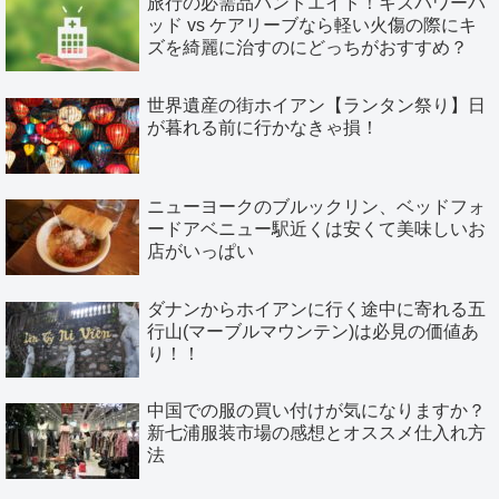
旅行の必需品バンドエイド！キズパワーパ
ッド vs ケアリーブなら軽い火傷の際にキ
ズを綺麗に治すのにどっちがおすすめ？
世界遺産の街ホイアン【ランタン祭り】日
が暮れる前に行かなきゃ損！
ニューヨークのブルックリン、ベッドフォ
ードアベニュー駅近くは安くて美味しいお
店がいっぱい
ダナンからホイアンに行く途中に寄れる五
行山(マーブルマウンテン)は必見の価値あ
り！！
中国での服の買い付けが気になりますか？
新七浦服装市場の感想とオススメ仕入れ方
法