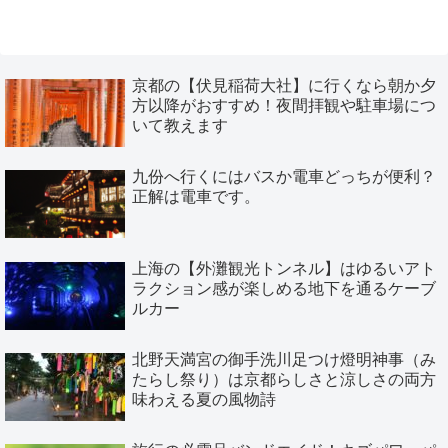
京都の【伏見稲荷大社】に行くなら朝か夕
方以降がおすすめ！夜間拝観や駐車場につ
いて教えます
九份へ行くにはバスか電車どっちが便利？
正解は電車です。
上海の【外灘観光トンネル】はゆるいアト
ラクション感が楽しめる地下を通るケーブ
ルカー
北野天満宮の御手洗川足つけ燈明神事（み
たらし祭り）は京都らしさと涼しさの両方
味わえる夏の風物詩