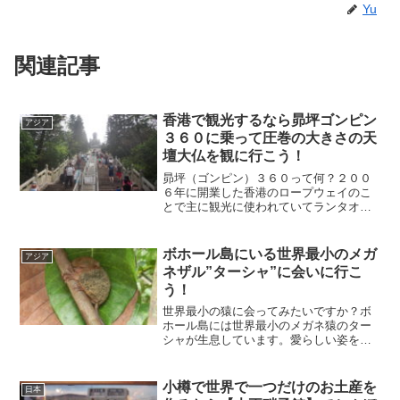
Yu
関連記事
香港で観光するなら昴坪ゴンピン
アジア
３６０に乗って圧巻の大きさの天
壇大仏を観に行こう！
昴坪（ゴンピン）３６０って何？２００
６年に開業した香港のロープウェイのこ
とで主に観光に使われていてランタオ島
の東涌と昴坪を繋いでいます。昴坪３６
０へのアクセス方法昴坪３６０香港国際
空港からMTRで東涌（トンチョン）駅ま
ボホール島にいる世界最小のメガ
アジア
で行きます。電車は５分...
ネザル”ターシャ”に会いに行こ
う！
世界最小の猿に会ってみたいですか？ボ
ホール島には世界最小のメガネ猿のター
シャが生息しています。愛らしい姿を是
非観にいってみてくだね。
小樽で世界で一つだけのお土産を
日本