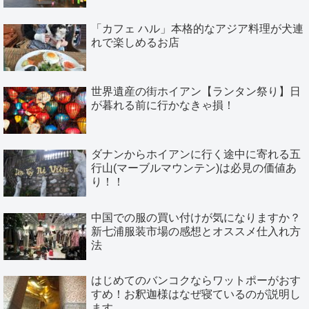
「カフェ ハル」本格的なアジア料理が犬連
れで楽しめるお店
世界遺産の街ホイアン【ランタン祭り】日
が暮れる前に行かなきゃ損！
ダナンからホイアンに行く途中に寄れる五
行山(マーブルマウンテン)は必見の価値あ
り！！
中国での服の買い付けが気になりますか？
新七浦服装市場の感想とオススメ仕入れ方
法
はじめてのバンコクならワットポーがおす
すめ！お釈迦様はなぜ寝ているのが説明し
ます。