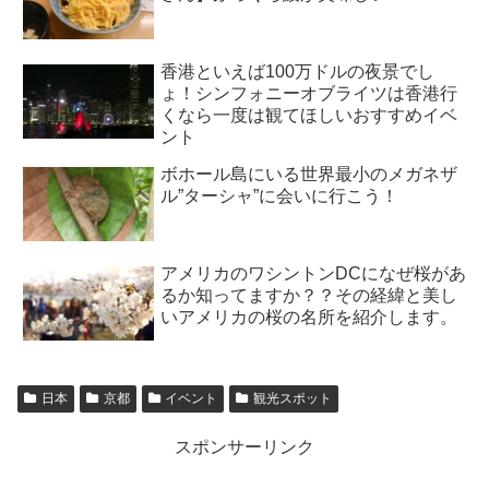
香港といえば100万ドルの夜景でし
ょ！シンフォニーオブライツは香港行
くなら一度は観てほしいおすすめイベ
ント
ボホール島にいる世界最小のメガネザ
ル”ターシャ”に会いに行こう！
アメリカのワシントンDCになぜ桜があ
るか知ってますか？？その経緯と美し
いアメリカの桜の名所を紹介します。
日本
京都
イベント
観光スポット
スポンサーリンク