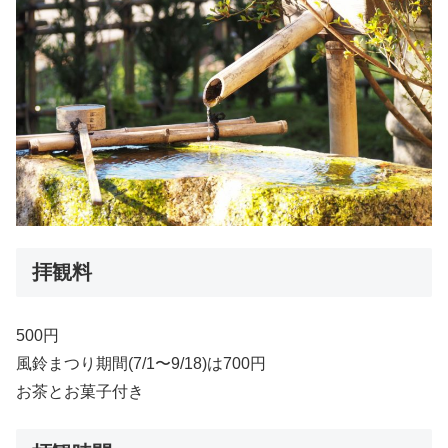
拝観料
500円
風鈴まつり期間(7/1〜9/18)は700円
お茶とお菓子付き