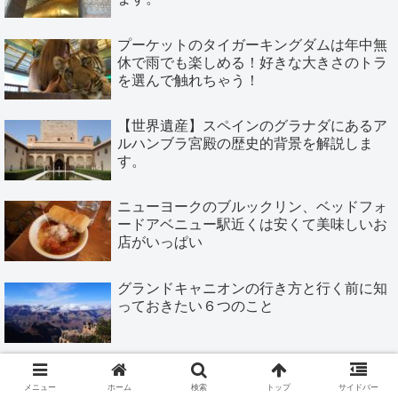
プーケットのタイガーキングダムは年中無
休で雨でも楽しめる！好きな大きさのトラ
を選んで触れちゃう！
【世界遺産】スペインのグラナダにあるア
ルハンブラ宮殿の歴史的背景を解説しま
す。
ニューヨークのブルックリン、ベッドフォ
ードアベニュー駅近くは安くて美味しいお
店がいっぱい
グランドキャニオンの行き方と行く前に知
っておきたい６つのこと
ニューヨークのブルックリンチャームで世
界に一つだけのアクセサリーを作ろう！
メニュー
ホーム
検索
トップ
サイドバー