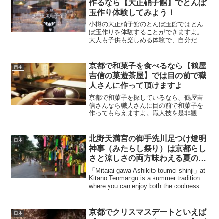
作るなら【大正硝子館】でとんぼ
玉作り体験してみよう！
小樽の大正硝子館のとんぼ玉館ではとん
ぼ玉作りを体験することができますよ。
大人も子供も楽しめる体験で、自分だけ
のものを作って持って帰れる喜びがあり
ます。体験の様子を載せましたので是非
参考ににしてみてくどさいね。
京都で和菓子を食べるなら【鶴屋
日本
吉信の菓遊茶屋】では目の前で職
人さんに作って頂けますよ
京都で和菓子を探しているなら、鶴屋吉
信さんなら職人さんに目の前で和菓子を
作ってもらえますよ。職人技を是非観に
行ってみてくださいね。
北野天満宮の御手洗川足つけ燈明
日本
神事（みたらし祭り）は京都らし
さと涼しさの両方味わえる夏の風
物詩
「Mitarai gawa Ashikito toumei shinji」at
Kitano Tenmangu is a summer tradition
where you can enjoy both the coolness
and ...
京都でクリスマスデートといえば
日本