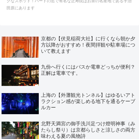
クなスポット！ハートの窓で有名な正寿院はお茶の名産地である宇治
田原にあります
京都の【伏見稲荷大社】に行くなら朝か夕
方以降がおすすめ！夜間拝観や駐車場につ
いて教えます
九份へ行くにはバスか電車どっちが便利？
正解は電車です。
上海の【外灘観光トンネル】はゆるいアト
ラクション感が楽しめる地下を通るケーブ
ルカー
北野天満宮の御手洗川足つけ燈明神事（み
たらし祭り）は京都らしさと涼しさの両方
味わえる夏の風物詩