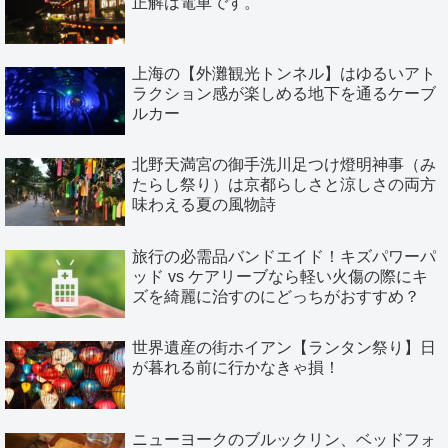
正解は電車です。
上海の【外灘観光トンネル】はゆるいアト
ラクション感が楽しめる地下を通るケーブ
ルカー
北野天満宮の御手洗川足つけ燈明神事（み
たらし祭り）は京都らしさと涼しさの両方
味わえる夏の風物詩
旅行の必需品バンドエイド！キズパワーパ
ッド vs ケアリーブなら軽い火傷の際にキ
ズを綺麗に治すのにどっちがおすすめ？
世界遺産の街ホイアン【ランタン祭り】日
が暮れる前に行かなきゃ損！
ニューヨークのブルックリン、ベッドフォ