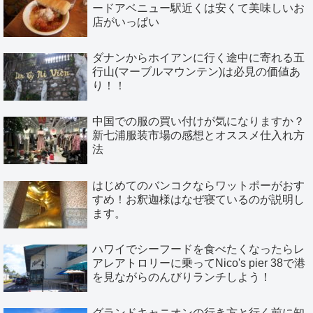
ードアベニュー駅近くは安くて美味しいお
店がいっぱい
ダナンからホイアンに行く途中に寄れる五
行山(マーブルマウンテン)は必見の価値あ
り！！
中国での服の買い付けが気になりますか？
新七浦服装市場の感想とオススメ仕入れ方
法
はじめてのバンコクならワットポーがおす
すめ！お釈迦様はなぜ寝ているのが説明し
ます。
ハワイでシーフードを食べたくなったらレ
アレアトロリーに乗ってNico's pier 38で港
を見ながらのんびりランチしよう！
グランドキャニオンの行き方と行く前に知