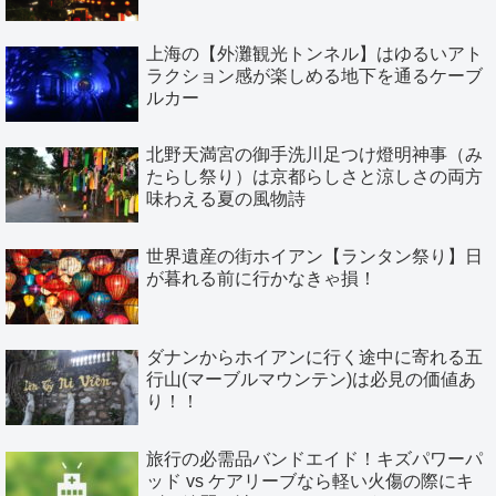
上海の【外灘観光トンネル】はゆるいアト
ラクション感が楽しめる地下を通るケーブ
ルカー
北野天満宮の御手洗川足つけ燈明神事（み
たらし祭り）は京都らしさと涼しさの両方
味わえる夏の風物詩
世界遺産の街ホイアン【ランタン祭り】日
が暮れる前に行かなきゃ損！
ダナンからホイアンに行く途中に寄れる五
行山(マーブルマウンテン)は必見の価値あ
り！！
旅行の必需品バンドエイド！キズパワーパ
ッド vs ケアリーブなら軽い火傷の際にキ