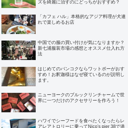
ズを綺麗に治すのにどっちがおすすめ？
「カフェ ハル」本格的なアジア料理が犬連
れで楽しめるお店
中国での服の買い付けが気になりますか？
新七浦服装市場の感想とオススメ仕入れ方
法
はじめてのバンコクならワットポーがおす
すめ！お釈迦様はなぜ寝ているのが説明し
ます。
ニューヨークのブルックリンチャームで世
界に一つだけのアクセサリーを作ろう！
ハワイでシーフードを食べたくなったらレ
アレアトロリーに乗ってNico's pier 38で港