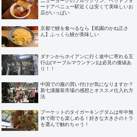
ニューヨークのブルックリン、ベッドフォ
ードアベニュー駅近くは安くて美味しいお
店がいっぱい
京都で鰻を食べるなら【祇園のかね正さ
ん】ふっくら鰻が美味しい
ダナンからホイアンに行く途中に寄れる五
行山(マーブルマウンテン)は必見の価値あ
り！！
中国での服の買い付けが気になりますか？
新七浦服装市場の感想とオススメ仕入れ方
法
プーケットのタイガーキングダムは年中無
休で雨でも楽しめる！好きな大きさのトラ
を選んで触れちゃう！