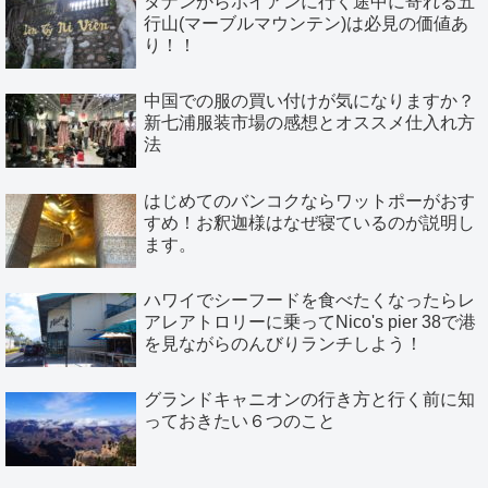
ダナンからホイアンに行く途中に寄れる五
行山(マーブルマウンテン)は必見の価値あ
り！！
中国での服の買い付けが気になりますか？
新七浦服装市場の感想とオススメ仕入れ方
法
はじめてのバンコクならワットポーがおす
すめ！お釈迦様はなぜ寝ているのが説明し
ます。
ハワイでシーフードを食べたくなったらレ
アレアトロリーに乗ってNico's pier 38で港
を見ながらのんびりランチしよう！
グランドキャニオンの行き方と行く前に知
っておきたい６つのこと