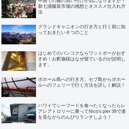
中国での服の買い付けが気になりますか？
新七浦服装市場の感想とオススメ仕入れ方
法
グランドキャニオンの行き方と行く前に知
っておきたい６つのこと
はじめてのバンコクならワットポーがおす
すめ！お釈迦様はなぜ寝ているのが説明し
ます。
ボホール島への行き方。セブ島からボホー
ルへのフェリーで行く方法を詳しく解説！
ハワイでシーフードを食べたくなったらレ
アレアトロリーに乗ってNico's pier 38で港
を見ながらのんびりランチしよう！