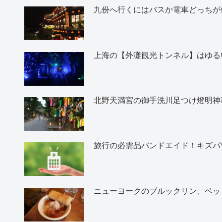
九份へ行くにはバスか電車どっちが
上海の【外灘観光トンネル】はゆる
北野天満宮の御手洗川足つけ燈明神
旅行の必需品バンドエイド！キズパ
ニューヨークのブルックリン、ベッ