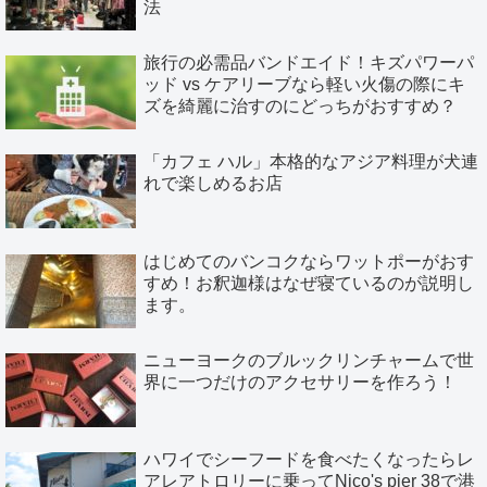
法
旅行の必需品バンドエイド！キズパワーパ
ッド vs ケアリーブなら軽い火傷の際にキ
ズを綺麗に治すのにどっちがおすすめ？
「カフェ ハル」本格的なアジア料理が犬連
れで楽しめるお店
はじめてのバンコクならワットポーがおす
すめ！お釈迦様はなぜ寝ているのが説明し
ます。
ニューヨークのブルックリンチャームで世
界に一つだけのアクセサリーを作ろう！
ハワイでシーフードを食べたくなったらレ
アレアトロリーに乗ってNico's pier 38で港