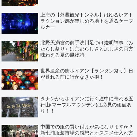
上海の【外灘観光トンネル】はゆるいアト
ラクション感が楽しめる地下を通るケーブ
ルカー
北野天満宮の御手洗川足つけ燈明神事（み
たらし祭り）は京都らしさと涼しさの両方
味わえる夏の風物詩
世界遺産の街ホイアン【ランタン祭り】日
が暮れる前に行かなきゃ損！
ダナンからホイアンに行く途中に寄れる五
行山(マーブルマウンテン)は必見の価値あ
り！！
中国での服の買い付けが気になりますか？
新七浦服装市場の感想とオススメ仕入れ方