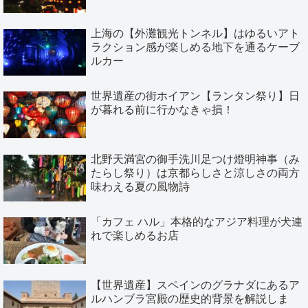
上海の【外灘観光トンネル】はゆるいアト
ラクション感が楽しめる地下を通るケーブ
ルカー
世界遺産の街ホイアン【ランタン祭り】日
が暮れる前に行かなきゃ損！
北野天満宮の御手洗川足つけ燈明神事（み
たらし祭り）は京都らしさと涼しさの両方
味わえる夏の風物詩
「カフェ ハル」本格的なアジア料理が犬連
れで楽しめるお店
【世界遺産】スペインのグラナダにあるア
ルハンブラ宮殿の歴史的背景を解説しま