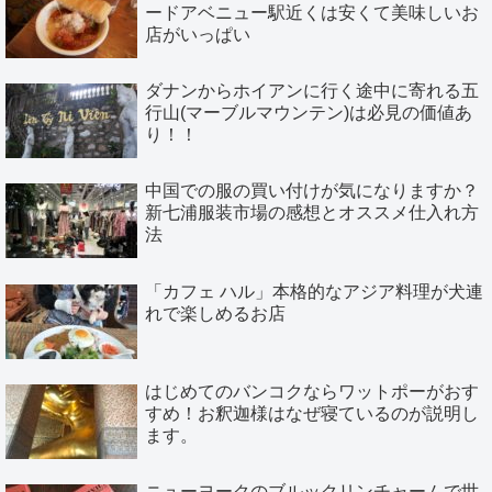
ードアベニュー駅近くは安くて美味しいお
店がいっぱい
ダナンからホイアンに行く途中に寄れる五
行山(マーブルマウンテン)は必見の価値あ
り！！
中国での服の買い付けが気になりますか？
新七浦服装市場の感想とオススメ仕入れ方
法
「カフェ ハル」本格的なアジア料理が犬連
れで楽しめるお店
はじめてのバンコクならワットポーがおす
すめ！お釈迦様はなぜ寝ているのが説明し
ます。
ニューヨークのブルックリンチャームで世