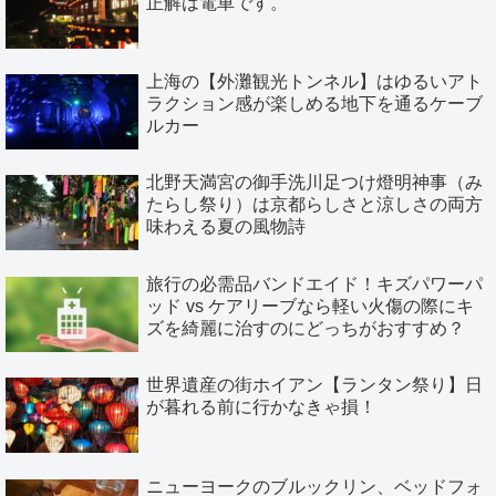
正解は電車です。
上海の【外灘観光トンネル】はゆるいアト
ラクション感が楽しめる地下を通るケーブ
ルカー
北野天満宮の御手洗川足つけ燈明神事（み
たらし祭り）は京都らしさと涼しさの両方
味わえる夏の風物詩
旅行の必需品バンドエイド！キズパワーパ
ッド vs ケアリーブなら軽い火傷の際にキ
ズを綺麗に治すのにどっちがおすすめ？
世界遺産の街ホイアン【ランタン祭り】日
が暮れる前に行かなきゃ損！
ニューヨークのブルックリン、ベッドフォ