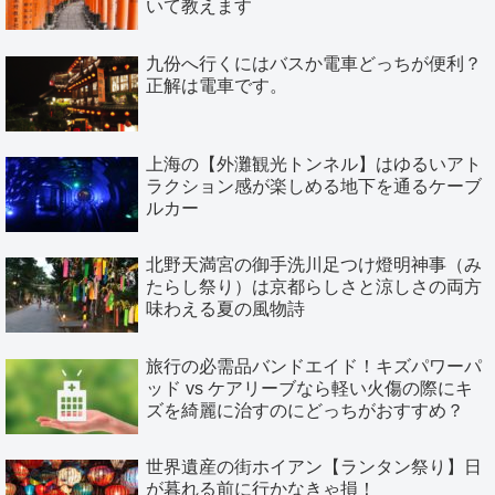
いて教えます
九份へ行くにはバスか電車どっちが便利？
正解は電車です。
上海の【外灘観光トンネル】はゆるいアト
ラクション感が楽しめる地下を通るケーブ
ルカー
北野天満宮の御手洗川足つけ燈明神事（み
たらし祭り）は京都らしさと涼しさの両方
味わえる夏の風物詩
旅行の必需品バンドエイド！キズパワーパ
ッド vs ケアリーブなら軽い火傷の際にキ
ズを綺麗に治すのにどっちがおすすめ？
世界遺産の街ホイアン【ランタン祭り】日
が暮れる前に行かなきゃ損！