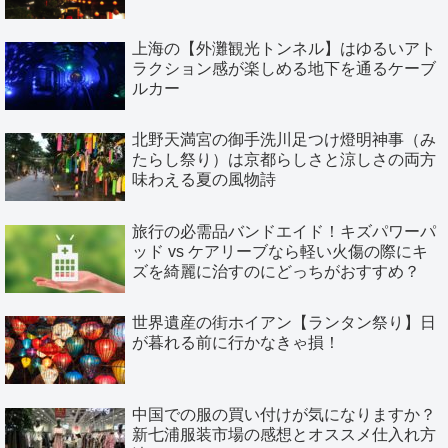
上海の【外灘観光トンネル】はゆるいアト
ラクション感が楽しめる地下を通るケーブ
ルカー
北野天満宮の御手洗川足つけ燈明神事（み
たらし祭り）は京都らしさと涼しさの両方
味わえる夏の風物詩
旅行の必需品バンドエイド！キズパワーパ
ッド vs ケアリーブなら軽い火傷の際にキ
ズを綺麗に治すのにどっちがおすすめ？
世界遺産の街ホイアン【ランタン祭り】日
が暮れる前に行かなきゃ損！
中国での服の買い付けが気になりますか？
新七浦服装市場の感想とオススメ仕入れ方