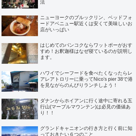
法
ニューヨークのブルックリン、ベッドフォ
ードアベニュー駅近くは安くて美味しいお
店がいっぱい
はじめてのバンコクならワットポーがおす
すめ！お釈迦様はなぜ寝ているのが説明し
ます。
ハワイでシーフードを食べたくなったらレ
アレアトロリーに乗ってNico's pier 38で港
を見ながらのんびりランチしよう！
ダナンからホイアンに行く途中に寄れる五
行山(マーブルマウンテン)は必見の価値あ
り！！
グランドキャニオンの行き方と行く前に知
っておきたい６つのこと