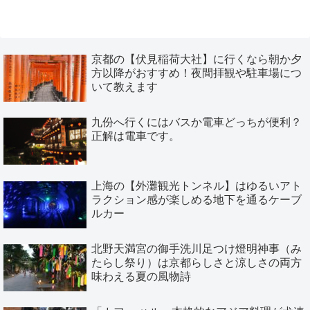
京都の【伏見稲荷大社】に行くなら朝か夕
方以降がおすすめ！夜間拝観や駐車場につ
いて教えます
九份へ行くにはバスか電車どっちが便利？
正解は電車です。
上海の【外灘観光トンネル】はゆるいアト
ラクション感が楽しめる地下を通るケーブ
ルカー
北野天満宮の御手洗川足つけ燈明神事（み
たらし祭り）は京都らしさと涼しさの両方
味わえる夏の風物詩