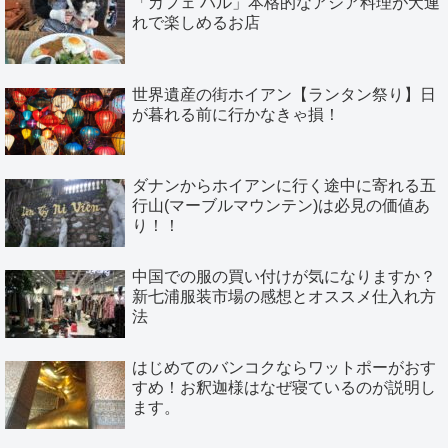
「カフェ ハル」本格的なアジア料理が犬連
れで楽しめるお店
世界遺産の街ホイアン【ランタン祭り】日
が暮れる前に行かなきゃ損！
ダナンからホイアンに行く途中に寄れる五
行山(マーブルマウンテン)は必見の価値あ
り！！
中国での服の買い付けが気になりますか？
新七浦服装市場の感想とオススメ仕入れ方
法
はじめてのバンコクならワットポーがおす
すめ！お釈迦様はなぜ寝ているのが説明し
ます。