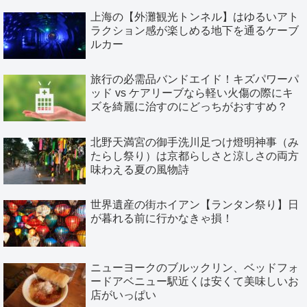
上海の【外灘観光トンネル】はゆるいアト
ラクション感が楽しめる地下を通るケーブ
ルカー
旅行の必需品バンドエイド！キズパワーパ
ッド vs ケアリーブなら軽い火傷の際にキ
ズを綺麗に治すのにどっちがおすすめ？
北野天満宮の御手洗川足つけ燈明神事（み
たらし祭り）は京都らしさと涼しさの両方
味わえる夏の風物詩
世界遺産の街ホイアン【ランタン祭り】日
が暮れる前に行かなきゃ損！
ニューヨークのブルックリン、ベッドフォ
ードアベニュー駅近くは安くて美味しいお
店がいっぱい