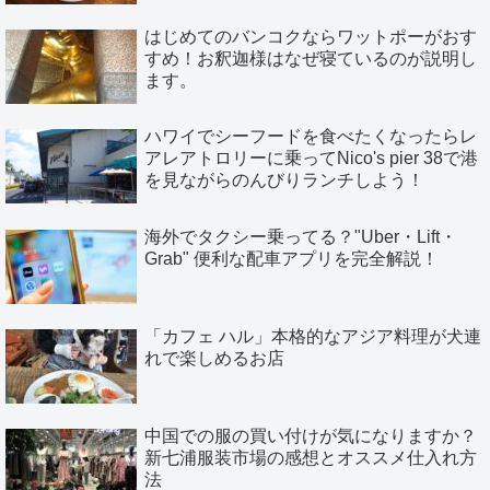
はじめてのバンコクならワットポーがおす
すめ！お釈迦様はなぜ寝ているのが説明し
ます。
ハワイでシーフードを食べたくなったらレ
アレアトロリーに乗ってNico's pier 38で港
を見ながらのんびりランチしよう！
海外でタクシー乗ってる？"Uber・Lift・
Grab" 便利な配車アプリを完全解説！
「カフェ ハル」本格的なアジア料理が犬連
れで楽しめるお店
中国での服の買い付けが気になりますか？
新七浦服装市場の感想とオススメ仕入れ方
法