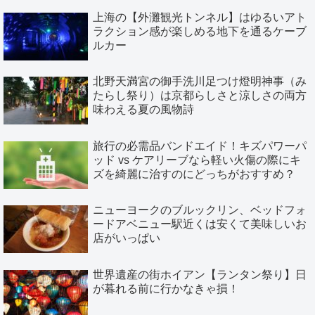
上海の【外灘観光トンネル】はゆるいアト
ラクション感が楽しめる地下を通るケーブ
ルカー
北野天満宮の御手洗川足つけ燈明神事（み
たらし祭り）は京都らしさと涼しさの両方
味わえる夏の風物詩
旅行の必需品バンドエイド！キズパワーパ
ッド vs ケアリーブなら軽い火傷の際にキ
ズを綺麗に治すのにどっちがおすすめ？
ニューヨークのブルックリン、ベッドフォ
ードアベニュー駅近くは安くて美味しいお
店がいっぱい
世界遺産の街ホイアン【ランタン祭り】日
が暮れる前に行かなきゃ損！