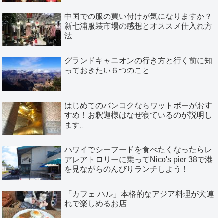
中国での服の買い付けが気になりますか？
新七浦服装市場の感想とオススメ仕入れ方
法
グランドキャニオンの行き方と行く前に知
っておきたい６つのこと
はじめてのバンコクならワットポーがおす
すめ！お釈迦様はなぜ寝ているのが説明し
ます。
ハワイでシーフードを食べたくなったらレ
アレアトロリーに乗ってNico's pier 38で港
を見ながらのんびりランチしよう！
「カフェ ハル」本格的なアジア料理が犬連
れで楽しめるお店