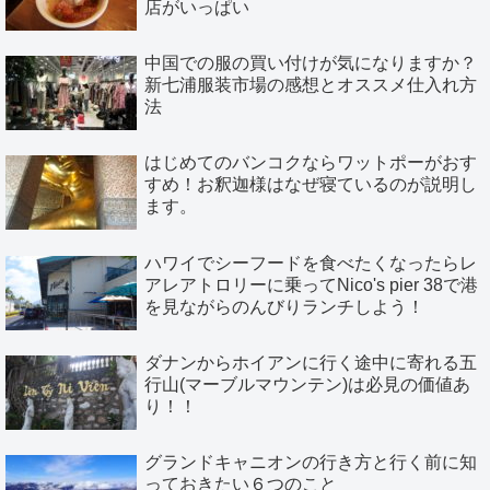
店がいっぱい
中国での服の買い付けが気になりますか？
新七浦服装市場の感想とオススメ仕入れ方
法
はじめてのバンコクならワットポーがおす
すめ！お釈迦様はなぜ寝ているのが説明し
ます。
ハワイでシーフードを食べたくなったらレ
アレアトロリーに乗ってNico's pier 38で港
を見ながらのんびりランチしよう！
ダナンからホイアンに行く途中に寄れる五
行山(マーブルマウンテン)は必見の価値あ
り！！
グランドキャニオンの行き方と行く前に知
っておきたい６つのこと