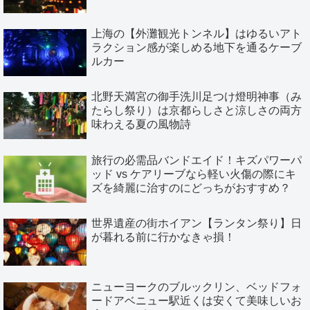
上海の【外灘観光トンネル】はゆるいアト
ラクション感が楽しめる地下を通るケーブ
ルカー
北野天満宮の御手洗川足つけ燈明神事（み
たらし祭り）は京都らしさと涼しさの両方
味わえる夏の風物詩
旅行の必需品バンドエイド！キズパワーパ
ッド vs ケアリーブなら軽い火傷の際にキ
ズを綺麗に治すのにどっちがおすすめ？
世界遺産の街ホイアン【ランタン祭り】日
が暮れる前に行かなきゃ損！
ニューヨークのブルックリン、ベッドフォ
ードアベニュー駅近くは安くて美味しいお