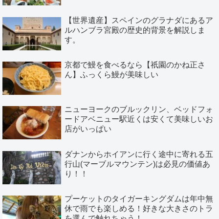
【世界遺産】スペインのグラナダにあるア
ルハンブラ宮殿の歴史的背景を解説しま
す。
京都で鰻を食べるなら【祇園のかね正さ
ん】ふっくら鰻が美味しい
ニューヨークのブルックリン、ベッドフォ
ードアベニュー駅近くは安くて美味しいお
店がいっぱい
ダナンからホイアンに行く途中に寄れる五
行山(マーブルマウンテン)は必見の価値あ
り！！
プーケットのタイガーキングダムは年中無
休で雨でも楽しめる！好きな大きさのトラ
を選んで触れちゃう！