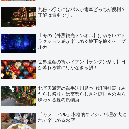
九份へ行くにはバスか電車どっちが便利？
正解は電車です。
上海の【外灘観光トンネル】はゆるいアト
ラクション感が楽しめる地下を通るケーブ
ルカー
世界遺産の街ホイアン【ランタン祭り】日
が暮れる前に行かなきゃ損！
北野天満宮の御手洗川足つけ燈明神事（み
たらし祭り）は京都らしさと涼しさの両方
味わえる夏の風物詩
「カフェ ハル」本格的なアジア料理が犬連
れで楽しめるお店