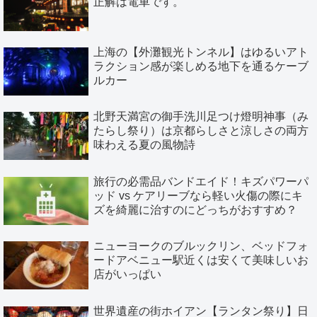
正解は電車です。
上海の【外灘観光トンネル】はゆるいアト
ラクション感が楽しめる地下を通るケーブ
ルカー
北野天満宮の御手洗川足つけ燈明神事（み
たらし祭り）は京都らしさと涼しさの両方
味わえる夏の風物詩
旅行の必需品バンドエイド！キズパワーパ
ッド vs ケアリーブなら軽い火傷の際にキ
ズを綺麗に治すのにどっちがおすすめ？
ニューヨークのブルックリン、ベッドフォ
ードアベニュー駅近くは安くて美味しいお
店がいっぱい
世界遺産の街ホイアン【ランタン祭り】日