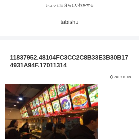
シュッと自分らしい旅をする
tabishu
11837952.48104FC3CC2C8B33E3B30B17
4931A94F.17011314
2019.10.09