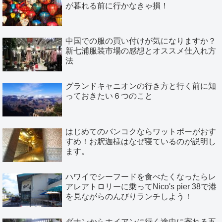
が暮れる前に行かなきゃ損！
中国での服の買い付けが気になりますか？
新七浦服装市場の感想とオススメ仕入れ方
法
グランドキャニオンの行き方と行く前に知
っておきたい６つのこと
はじめてのバンコクならワットポーがおす
すめ！お釈迦様はなぜ寝ているのが説明し
ます。
ハワイでシーフードを食べたくなったらレ
アレアトロリーに乗ってNico's pier 38で港
を見ながらのんびりランチしよう！
ダナンからホイアンに行く途中に寄れる五