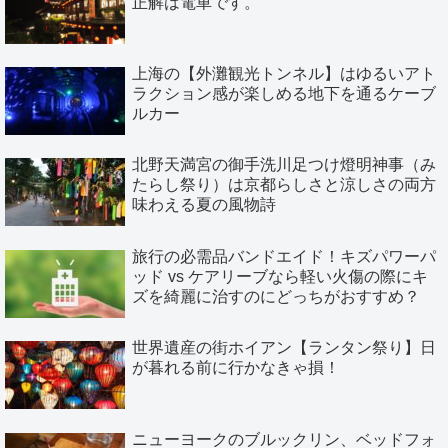
正解は電車です。
上海の【外灘観光トンネル】はゆるいアト
ラクション感が楽しめる地下を通るケーブ
ルカー
北野天満宮の御手洗川足つけ燈明神事（み
たらし祭り）は京都らしさと涼しさの両方
味わえる夏の風物詩
旅行の必需品バンドエイド！キズパワーパ
ッド vs ケアリーブなら軽い火傷の際にキ
ズを綺麗に治すのにどっちがおすすめ？
世界遺産の街ホイアン【ランタン祭り】日
が暮れる前に行かなきゃ損！
ニューヨークのブルックリン、ベッドフォ