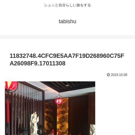
シュッと自分らしい旅をする
tabishu
11832748.4CFC9E5AA7F19D268960C75F
A26098F9.17011308
2019.10.09