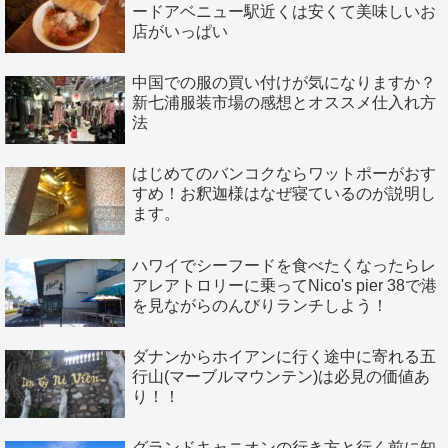
ードアベニュー駅近くは安くて美味しいお
店がいっぱい
中国での服の買い付けが気になりますか？
新七浦服装市場の感想とオススメ仕入れ方
法
はじめてのバンコクならワットポーがおす
すめ！お釈迦様はなぜ寝ているのが説明し
ます。
ハワイでシーフードを食べたくなったらレ
アレアトロリーに乗ってNico's pier 38で港
を見ながらのんびりランチしよう！
ダナンからホイアンに行く途中に寄れる五
行山(マーブルマウンテン)は必見の価値あ
り！！
グランドキャニオンの行き方と行く前に知