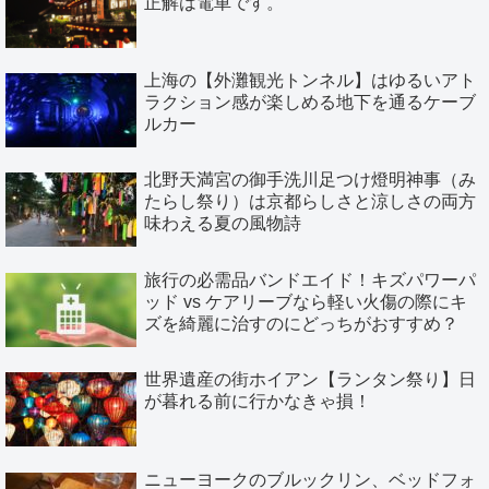
正解は電車です。
上海の【外灘観光トンネル】はゆるいアト
ラクション感が楽しめる地下を通るケーブ
ルカー
北野天満宮の御手洗川足つけ燈明神事（み
たらし祭り）は京都らしさと涼しさの両方
味わえる夏の風物詩
旅行の必需品バンドエイド！キズパワーパ
ッド vs ケアリーブなら軽い火傷の際にキ
ズを綺麗に治すのにどっちがおすすめ？
世界遺産の街ホイアン【ランタン祭り】日
が暮れる前に行かなきゃ損！
ニューヨークのブルックリン、ベッドフォ