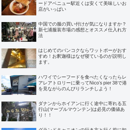
ードアベニュー駅近くは安くて美味しいお
店がいっぱい
中国での服の買い付けが気になりますか？
新七浦服装市場の感想とオススメ仕入れ方
法
はじめてのバンコクならワットポーがおす
すめ！お釈迦様はなぜ寝ているのが説明し
ます。
ハワイでシーフードを食べたくなったらレ
アレアトロリーに乗ってNico's pier 38で港
を見ながらのんびりランチしよう！
ダナンからホイアンに行く途中に寄れる五
行山(マーブルマウンテン)は必見の価値あ
り！！
グランドキャニオンの行き方と行く前に知