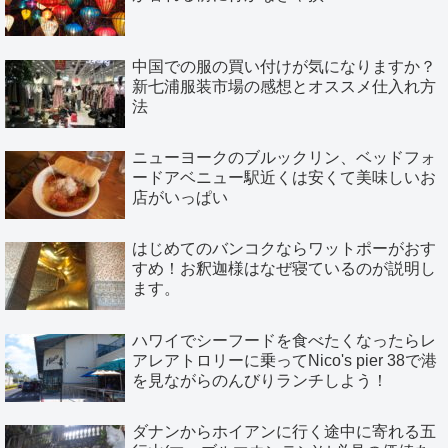
中国での服の買い付けが気になりますか？
新七浦服装市場の感想とオススメ仕入れ方
法
ニューヨークのブルックリン、ベッドフォ
ードアベニュー駅近くは安くて美味しいお
店がいっぱい
はじめてのバンコクならワットポーがおす
すめ！お釈迦様はなぜ寝ているのが説明し
ます。
ハワイでシーフードを食べたくなったらレ
アレアトロリーに乗ってNico's pier 38で港
を見ながらのんびりランチしよう！
ダナンからホイアンに行く途中に寄れる五