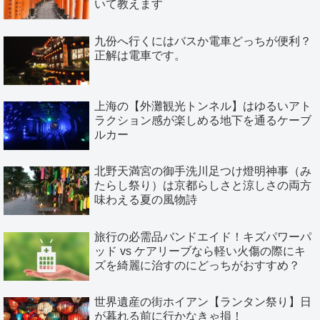
いて教えます
九份へ行くにはバスか電車どっちが便利？
正解は電車です。
上海の【外灘観光トンネル】はゆるいアト
ラクション感が楽しめる地下を通るケーブ
ルカー
北野天満宮の御手洗川足つけ燈明神事（み
たらし祭り）は京都らしさと涼しさの両方
味わえる夏の風物詩
旅行の必需品バンドエイド！キズパワーパ
ッド vs ケアリーブなら軽い火傷の際にキ
ズを綺麗に治すのにどっちがおすすめ？
世界遺産の街ホイアン【ランタン祭り】日
が暮れる前に行かなきゃ損！