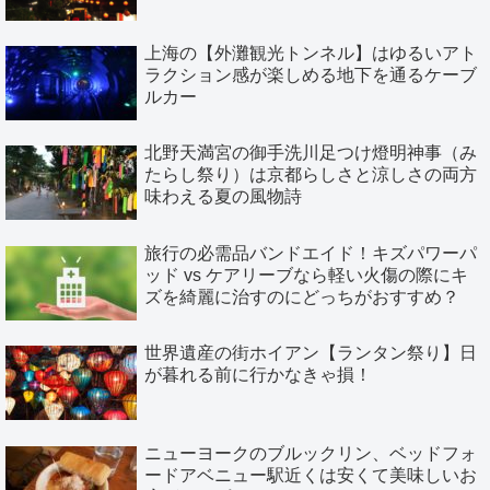
上海の【外灘観光トンネル】はゆるいアト
ラクション感が楽しめる地下を通るケーブ
ルカー
北野天満宮の御手洗川足つけ燈明神事（み
たらし祭り）は京都らしさと涼しさの両方
味わえる夏の風物詩
旅行の必需品バンドエイド！キズパワーパ
ッド vs ケアリーブなら軽い火傷の際にキ
ズを綺麗に治すのにどっちがおすすめ？
世界遺産の街ホイアン【ランタン祭り】日
が暮れる前に行かなきゃ損！
ニューヨークのブルックリン、ベッドフォ
ードアベニュー駅近くは安くて美味しいお