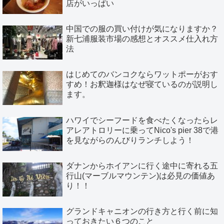
店がいっぱい
中国での服の買い付けが気になりますか？
新七浦服装市場の感想とオススメ仕入れ方
法
はじめてのバンコクならワットポーがおす
すめ！お釈迦様はなぜ寝ているのが説明し
ます。
ハワイでシーフードを食べたくなったらレ
アレアトロリーに乗ってNico's pier 38で港
を見ながらのんびりランチしよう！
ダナンからホイアンに行く途中に寄れる五
行山(マーブルマウンテン)は必見の価値あ
り！！
グランドキャニオンの行き方と行く前に知
っておきたい６つのこと