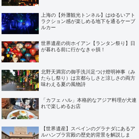
上海の【外灘観光トンネル】はゆるいアト
ラクション感が楽しめる地下を通るケーブ
ルカー
世界遺産の街ホイアン【ランタン祭り】日
が暮れる前に行かなきゃ損！
北野天満宮の御手洗川足つけ燈明神事（み
たらし祭り）は京都らしさと涼しさの両方
味わえる夏の風物詩
「カフェ ハル」本格的なアジア料理が犬連
れで楽しめるお店
【世界遺産】スペインのグラナダにあるア
ルハンブラ宮殿の歴史的背景を解説しま