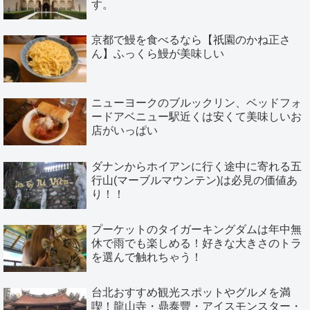
す。
京都で鰻を食べるなら【祇園のかね正さ
ん】ふっくら鰻が美味しい
ニューヨークのブルックリン、ベッドフォ
ードアベニュー駅近くは安くて美味しいお
店がいっぱい
ダナンからホイアンに行く途中に寄れる五
行山(マーブルマウンテン)は必見の価値あ
り！！
プーケットのタイガーキングダムは年中無
休で雨でも楽しめる！好きな大きさのトラ
を選んで触れちゃう！
台北おすすめ観光スポットやグルメを満
喫！龍山寺・鼎泰豐・アイスモンスター・