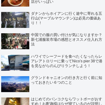
店がいっぱい
ダナンからホイアンに行く途中に寄れる五
行山(マーブルマウンテン)は必見の価値あ
り！！
中国での服の買い付けが気になりますか？
新七浦服装市場の感想とオススメ仕入れ方
法
ハワイでシーフードを食べたくなったらレ
アレアトロリーに乗ってNico's pier 38で港
を見ながらのんびりランチしよう！
グランドキャニオンの行き方と行く前に知
っておきたい６つのこと
はじめてのバンコクならワットポーがおす
すめ！お釈迦様はなぜ寝ているのが説明し