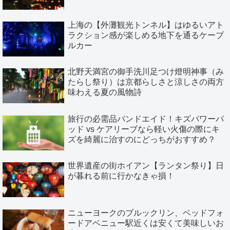
上海の【外灘観光トンネル】はゆるいアト
ラクション感が楽しめる地下を通るケーブ
ルカー
北野天満宮の御手洗川足つけ燈明神事（み
たらし祭り）は京都らしさと涼しさの両方
味わえる夏の風物詩
旅行の必需品バンドエイド！キズパワーパ
ッド vs ケアリーブなら軽い火傷の際にキ
ズを綺麗に治すのにどっちがおすすめ？
世界遺産の街ホイアン【ランタン祭り】日
が暮れる前に行かなきゃ損！
ニューヨークのブルックリン、ベッドフォ
ードアベニュー駅近くは安くて美味しいお