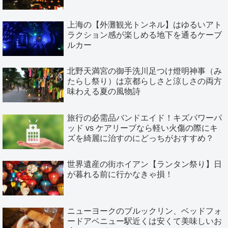
上海の【外灘観光トンネル】はゆるいアト
ラクション感が楽しめる地下を通るケーブ
ルカー
北野天満宮の御手洗川足つけ燈明神事（み
たらし祭り）は京都らしさと涼しさの両方
味わえる夏の風物詩
旅行の必需品バンドエイド！キズパワーパ
ッド vs ケアリーブなら軽い火傷の際にキ
ズを綺麗に治すのにどっちがおすすめ？
世界遺産の街ホイアン【ランタン祭り】日
が暮れる前に行かなきゃ損！
ニューヨークのブルックリン、ベッドフォ
ードアベニュー駅近くは安くて美味しいお