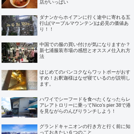
店がいっぱい
ダナンからホイアンに行く途中に寄れる五
行山(マーブルマウンテン)は必見の価値あ
り！！
中国での服の買い付けが気になりますか？
新七浦服装市場の感想とオススメ仕入れ方
法
はじめてのバンコクならワットポーがおす
すめ！お釈迦様はなぜ寝ているのが説明し
ます。
ハワイでシーフードを食べたくなったらレ
アレアトロリーに乗ってNico's pier 38で港
を見ながらのんびりランチしよう！
グランドキャニオンの行き方と行く前に知
っておきたい６つのこと