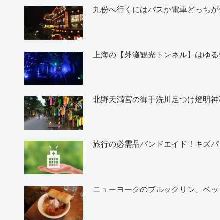
九份へ行くにはバスか電車どっちが
上海の【外灘観光トンネル】はゆる
北野天満宮の御手洗川足つけ燈明神
旅行の必需品バンドエイド！キズパ
ニューヨークのブルックリン、ベッ