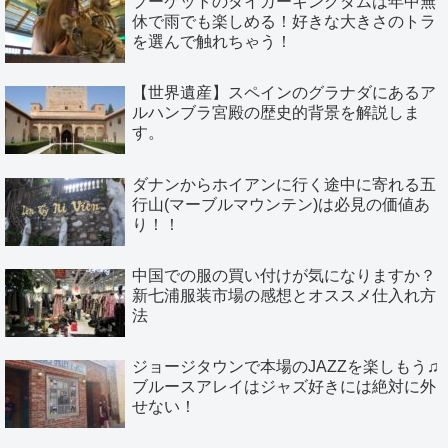
プーケットのタイガーキングダムは年中無
休で雨でも楽しめる！好きな大きさのトラ
を選んで触れちゃう！
【世界遺産】スペインのグラナダにあるア
ルハンブラ宮殿の歴史的背景を解説しま
す。
ダナンからホイアンに行く途中に寄れる五
行山(マーブルマウンテン)は必見の価値あ
り！！
中国での服の買い付けが気になりますか？
新七浦服装市場の感想とオススメ仕入れ方
法
ジョージタウンで本場のJAZZを楽しもう♫
ブルースアレイはジャズ好きには絶対に外
せない！