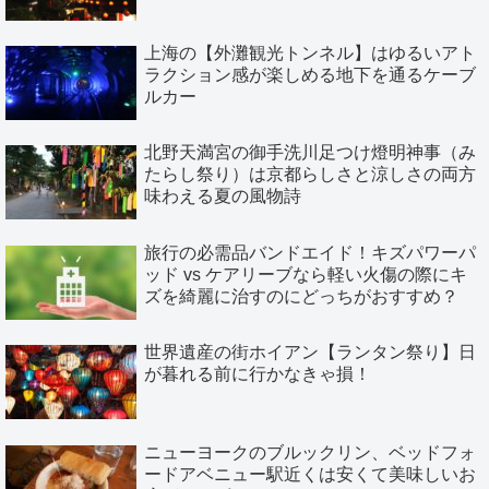
上海の【外灘観光トンネル】はゆるいアト
ラクション感が楽しめる地下を通るケーブ
ルカー
北野天満宮の御手洗川足つけ燈明神事（み
たらし祭り）は京都らしさと涼しさの両方
味わえる夏の風物詩
旅行の必需品バンドエイド！キズパワーパ
ッド vs ケアリーブなら軽い火傷の際にキ
ズを綺麗に治すのにどっちがおすすめ？
世界遺産の街ホイアン【ランタン祭り】日
が暮れる前に行かなきゃ損！
ニューヨークのブルックリン、ベッドフォ
ードアベニュー駅近くは安くて美味しいお