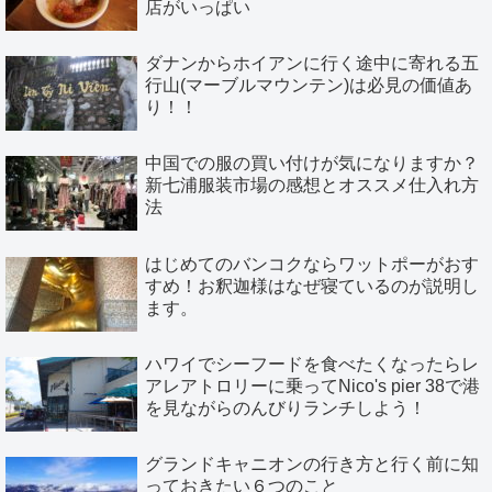
店がいっぱい
ダナンからホイアンに行く途中に寄れる五
行山(マーブルマウンテン)は必見の価値あ
り！！
中国での服の買い付けが気になりますか？
新七浦服装市場の感想とオススメ仕入れ方
法
はじめてのバンコクならワットポーがおす
すめ！お釈迦様はなぜ寝ているのが説明し
ます。
ハワイでシーフードを食べたくなったらレ
アレアトロリーに乗ってNico's pier 38で港
を見ながらのんびりランチしよう！
グランドキャニオンの行き方と行く前に知
っておきたい６つのこと